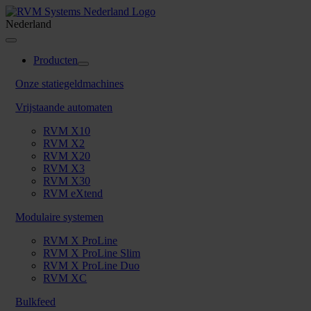
Skip
to
Nederland
content
Toggle
Navigation
Producten
Onze statiegeldmachines
Vrijstaande automaten
RVM X10
RVM X2
RVM X20
RVM X3
RVM X30
RVM eXtend
Modulaire systemen
RVM X ProLine
RVM X ProLine Slim
RVM X ProLine Duo
RVM XC
Bulkfeed