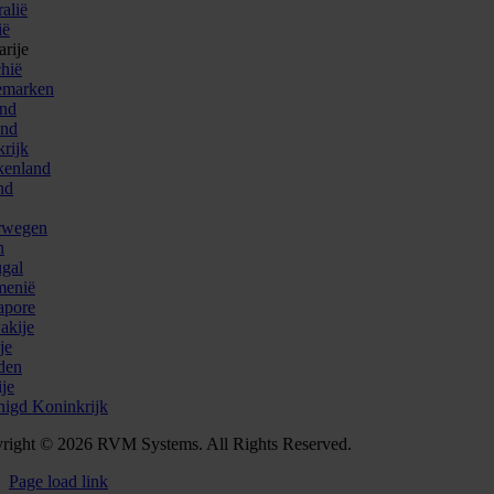
alië
ië
arije
chië
emarken
and
and
krijk
kenland
nd
rwegen
n
ugal
enië
apore
akije
je
den
ije
nigd Koninkrijk
right © 2026 RVM Systems. All Rights Reserved.
Page load link