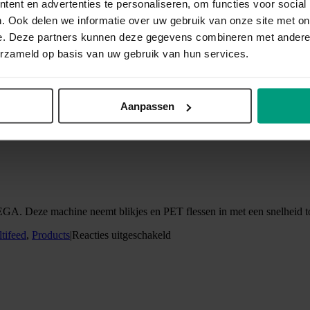
M MEGA. Deze machine accepteert met een snelheid tot 100 drankverp
ent en advertenties te personaliseren, om functies voor social
. Ook delen we informatie over uw gebruik van onze site met on
voor
tifeed
,
Products
|
Reacties uitgeschakeld
RVM
e. Deze partners kunnen deze gegevens combineren met andere i
Mega
erzameld op basis van uw gebruik van hun services.
ProLine+
Aanpassen
GA. Deze machine neemt blikjes en PET flessen in met een snelheid t
voor
tifeed
,
Products
|
Reacties uitgeschakeld
RVM
Mega
ProLine+
Slim