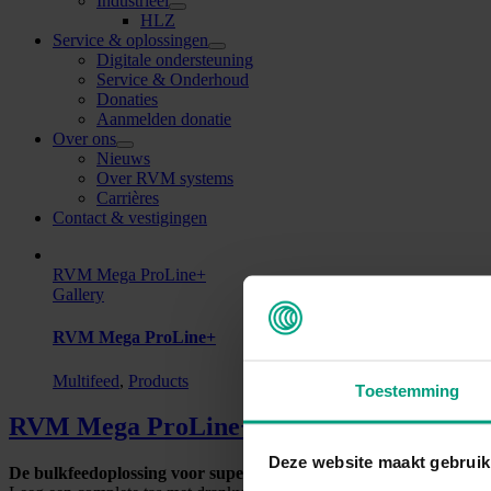
Industrieel
HLZ
Service & oplossingen
Digitale ondersteuning
Service & Onderhoud
Donaties
Aanmelden donatie
Over ons
Nieuws
Over RVM systems
Carrières
Contact & vestigingen
RVM Mega ProLine+
Gallery
RVM Mega ProLine+
Multifeed
,
Products
Toestemming
RVM Mega ProLine+
Deze website maakt gebruik
De bulkfeedoplossing voor supermarkten