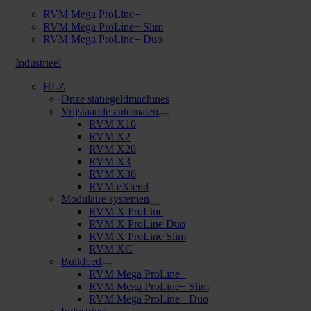
RVM Mega ProLine+
RVM Mega ProLine+ Slim
RVM Mega ProLine+ Duo
Industrieel
HLZ
Onze statiegeldmachines
Vrijstaande automaten
RVM X10
RVM X2
RVM X20
RVM X3
RVM X30
RVM eXtend
Modulaire systemen
RVM X ProLine
RVM X ProLine Duo
RVM X ProLine Slim
RVM XC
Bulkfeed
RVM Mega ProLine+
RVM Mega ProLine+ Slim
RVM Mega ProLine+ Duo