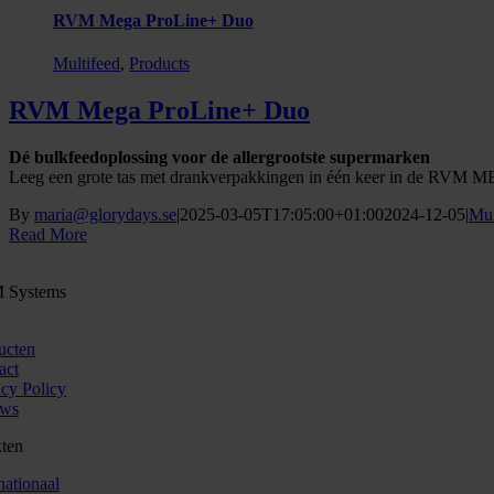
RVM Mega ProLine+ Duo
Multifeed
,
Products
RVM Mega ProLine+ Duo
Dé bulkfeedoplossing voor de allergrootste supermarken
Leeg een grote tas met drankverpakkingen in één keer in de RVM ME
By
maria@glorydays.se
|
2025-03-05T17:05:00+01:00
2024-12-05
|
Mul
Read More
 Systems
ucten
act
acy Policy
uws
ten
nationaal