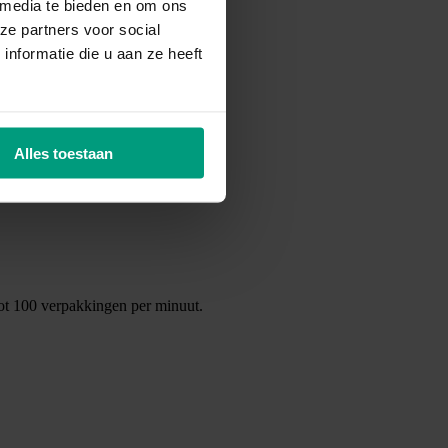
akkingen per minuut.
 media te bieden en om ons
ze partners voor social
nformatie die u aan ze heeft
Alles toestaan
ot 100 verpakkingen per minuut.