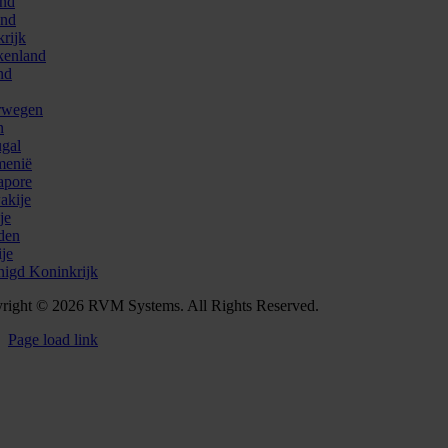
and
and
krijk
kenland
nd
rwegen
n
ugal
enië
apore
akije
je
den
ije
nigd Koninkrijk
right © 2026 RVM Systems. All Rights Reserved.
Page load link
Go
to
Top