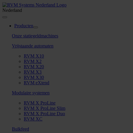
Skip
to
Nederland
content
Toggle
Navigation
Producten
Onze statiegeldmachines
Vrijstaande automaten
RVM X10
RVM X2
RVM X20
RVM X3
RVM X30
RVM eXtend
Modulaire systemen
RVM X ProLine
RVM X ProLine Slim
RVM X ProLine Duo
RVM XC
Bulkfeed