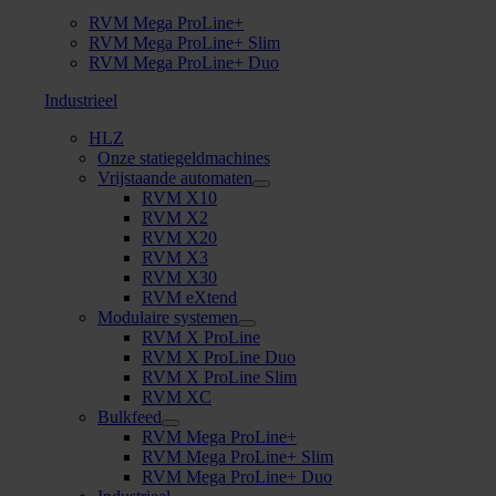
RVM Mega ProLine+
RVM Mega ProLine+ Slim
RVM Mega ProLine+ Duo
Industrieel
HLZ
Onze statiegeldmachines
Vrijstaande automaten
RVM X10
RVM X2
RVM X20
RVM X3
RVM X30
RVM eXtend
Modulaire systemen
RVM X ProLine
RVM X ProLine Duo
RVM X ProLine Slim
RVM XC
Bulkfeed
RVM Mega ProLine+
RVM Mega ProLine+ Slim
RVM Mega ProLine+ Duo