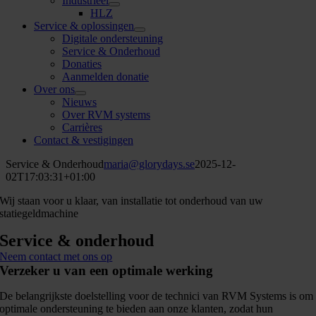
Industrieel
HLZ
Service & oplossingen
Digitale ondersteuning
Service & Onderhoud
Donaties
Aanmelden donatie
Over ons
Nieuws
Over RVM systems
Carrières
Contact & vestigingen
Service & Onderhoud
maria@glorydays.se
2025-12-
02T17:03:31+01:00
Wij staan voor u klaar, van installatie tot onderhoud van uw
statiegeldmachine
Service & onderhoud
Neem contact met ons op
Verzeker u van een optimale werking
De belangrijkste doelstelling voor de technici van RVM Systems is om
optimale ondersteuning te bieden aan onze klanten, zodat hun