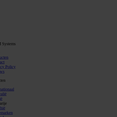
 Systems
ucten
act
acy Policy
uws
ten
nationaal
alië
ië
arije
chië
emarken