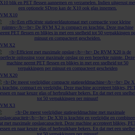
RVM X10
RVM X2
RVM X20
RVM X3