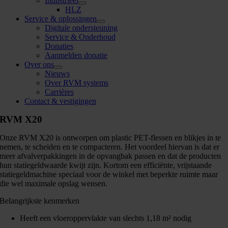
Industrieel
HLZ
Service & oplossingen
Digitale ondersteuning
Service & Onderhoud
Donaties
Aanmelden donatie
Over ons
Nieuws
Over RVM systems
Carrières
Contact & vestigingen
RVM X20
Onze RVM X20 is ontworpen om plastic PET-flessen en blikjes in te
nemen, te scheiden en te compacteren. Het voordeel hiervan is dat er
meer afvalverpakkingen in de opvangbak passen en dat de producten
hun statiegeldwaarde kwijt zijn. Kortom een efficiënte, vrijstaande
statiegeldmachine speciaal voor de winkel met beperkte ruimte maar
die wel maximale opslag wensen.
Belangrijkste kenmerken
Heeft een vloeroppervlakte van slechts 1,18 m² nodig