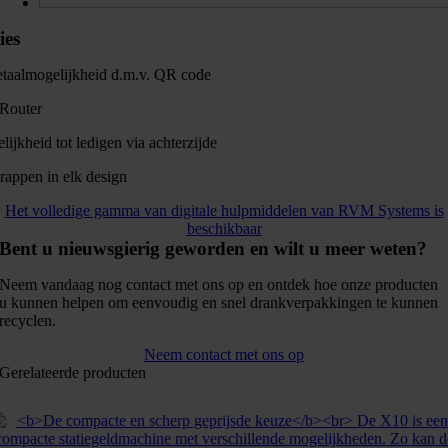
ies
etaalmogelijkheid d.m.v. QR code
 Router
ijkheid tot ledigen via achterzijde
rappen in elk design
Het volledige gamma van digitale hulpmiddelen van RVM Systems is
beschikbaar
Bent u nieuwsgierig geworden en wilt u meer weten?
Neem vandaag nog contact met ons op en ontdek hoe onze producten
u kunnen helpen om eenvoudig en snel drankverpakkingen te kunnen
recyclen.
Neem contact met ons op
Gerelateerde producten