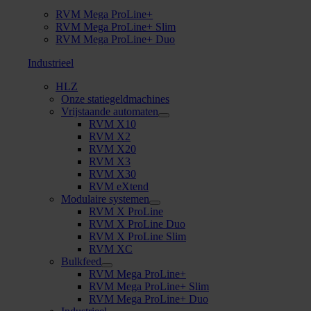
RVM Mega ProLine+
RVM Mega ProLine+ Slim
RVM Mega ProLine+ Duo
Industrieel
HLZ
Onze statiegeldmachines
Vrijstaande automaten
RVM X10
RVM X2
RVM X20
RVM X3
RVM X30
RVM eXtend
Modulaire systemen
RVM X ProLine
RVM X ProLine Duo
RVM X ProLine Slim
RVM XC
Bulkfeed
RVM Mega ProLine+
RVM Mega ProLine+ Slim
RVM Mega ProLine+ Duo