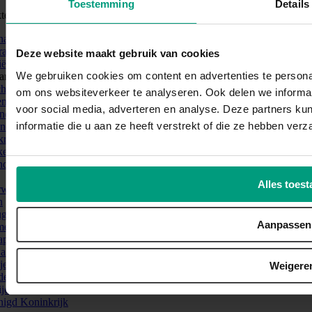
Toestemming
Details
ten
nationaal
alië
Deze website maakt gebruik van cookies
ië
We gebruiken cookies om content en advertenties te personal
arije
chië
om ons websiteverkeer te analyseren. Ook delen we informat
emarken
voor social media, adverteren en analyse. Deze partners 
and
informatie die u aan ze heeft verstrekt of die ze hebben ver
and
krijk
kenland
nd
Alles toest
rwegen
n
ugal
Aanpassen
enië
apore
akije
je
Weigere
den
ije
nigd Koninkrijk