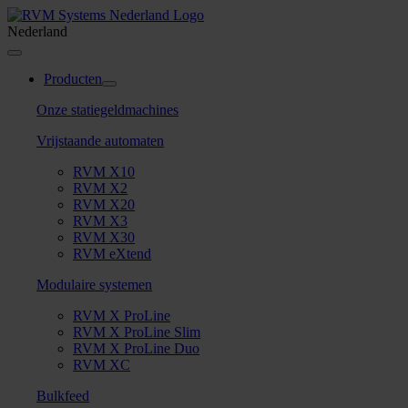
Skip
to
Nederland
content
Toggle
Navigation
Producten
Onze statiegeldmachines
Vrijstaande automaten
RVM X10
RVM X2
RVM X20
RVM X3
RVM X30
RVM eXtend
Modulaire systemen
RVM X ProLine
RVM X ProLine Slim
RVM X ProLine Duo
RVM XC
Bulkfeed